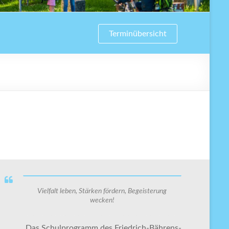
Terminübersicht
Vielfalt leben, Stärken fördern, Begeisterung
wecken!
Das Schulprogramm des Friedrich-Bährens-