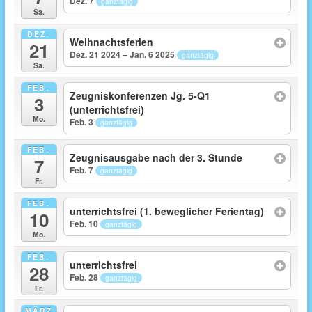
Dez. 7
ganztägig
Sa.
DEZ.
Weihnachtsferien
21
Dez. 21 2024 – Jan. 6 2025
ganztägig
Sa.
FEB.
Zeugniskonferenzen Jg. 5-Q1
3
(unterrichtsfrei)
Mo.
Feb. 3
ganztägig
FEB.
Zeugnisausgabe nach der 3. Stunde
7
Feb. 7
ganztägig
Fr.
FEB.
unterrichtsfrei (1. beweglicher Ferientag)
10
Feb. 10
ganztägig
Mo.
FEB.
unterrichtsfrei
28
Feb. 28
ganztägig
Fr.
MÄRZ