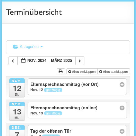
Terminübersicht
Kategorien
NOV. 2024 – MÄRZ 2025
Alles einklappen
Alles ausklappen
NOV.
Elternsprechnachmittag (vor Ort)
12
Nov. 12
ganztägig
Di.
NOV.
Elternsprechnachmittag (online)
13
Nov. 13
ganztägig
Mi.
DEZ.
Tag der offenen Tür
7