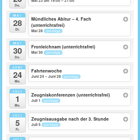
Mai 23 um 19:00 – 21:00
Do.
MAI
Mündliches Abitur – 4. Fach
28
(unterrichtsfrei)
Di.
Mai 28
ganztägig
MAI
Fronleichnam (unterrichtsfrei)
30
Mai 30
ganztägig
Do.
JUNI
Fahrtenwoche
24
Juni 24 – Juni 28
ganztägig
Mo.
JULI
Zeugniskonferenzen (unterrichtsfrei)
1
Juli 1
ganztägig
Mo.
JULI
Zeugnisausgabe nach der 3. Stunde
5
Juli 5
ganztägig
Fr.
JULI