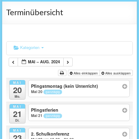
Terminübersicht
Kategorien
MAI – AUG. 2024
Alles einklappen
Alles ausklappen
MAI
Pfingstmontag (kein Unterricht)
20
Mai 20
ganztägig
Mo.
MAI
Pfingstferien
21
Mai 21
ganztägig
Di.
MAI
2. Schulkonferenz
23