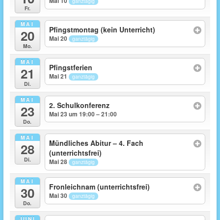
Mai 10
ganztägig
Fr.
MAI
Pfingstmontag (kein Unterricht)
20
Mai 20
ganztägig
Mo.
MAI
Pfingstferien
21
Mai 21
ganztägig
Di.
MAI
2. Schulkonferenz
23
Mai 23 um 19:00 – 21:00
Do.
MAI
Mündliches Abitur – 4. Fach
28
(unterrichtsfrei)
Di.
Mai 28
ganztägig
MAI
Fronleichnam (unterrichtsfrei)
30
Mai 30
ganztägig
Do.
JUNI