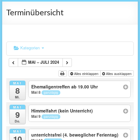
Terminübersicht
Kategorien
MAI – JULI 2024
Alles einklappen
Alles ausklappen
MAI
Ehemaligentreffen ab 19.00 Uhr
8
Mai 8
ganztägig
Mi.
MAI
Himmelfahrt (kein Unterricht)
9
Mai 9
ganztägig
Do.
MAI
unterrichtsfrei (4. beweglicher Ferientag)
10