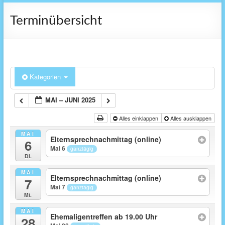
Terminübersicht
Kategorien
MAI – JUNI 2025
Alles einklappen
Alles ausklappen
MAI
Elternsprechnachmittag (online)
6
Mai 6
ganztägig
Di.
MAI
Elternsprechnachmittag (online)
7
Mai 7
ganztägig
Mi.
MAI
Ehemaligentreffen ab 19.00 Uhr
28