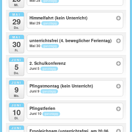
Mai 28
ganztägig
Mi.
MAI
Himmelfahrt (kein Unterricht)
29
Mai 29
ganztägig
Do.
MAI
unterrichtsfrei (4. beweglicher Ferientag)
30
Mai 30
ganztägig
Fr.
JUNI
2. Schulkonferenz
5
Juni 5
ganztägig
Do.
JUNI
Pfingstmontag (kein Unterricht)
9
Juni 9
ganztägig
Mo.
JUNI
Pfingstferien
10
Juni 10
ganztägig
Di.
JUNI
Fronleichnam (unterrichtsfrei, am 20.06.