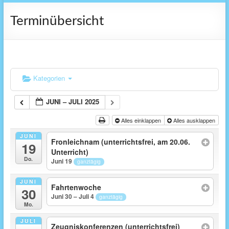
Terminübersicht
Kategorien
JUNI – JULI 2025
Alles einklappen
Alles ausklappen
JUNI
Fronleichnam (unterrichtsfrei, am 20.06.
19
Unterricht)
Do.
Juni 19
ganztägig
JUNI
Fahrtenwoche
30
Juni 30 – Juli 4
ganztägig
Mo.
JULI
Zeugniskonferenzen (unterrichtsfrei)